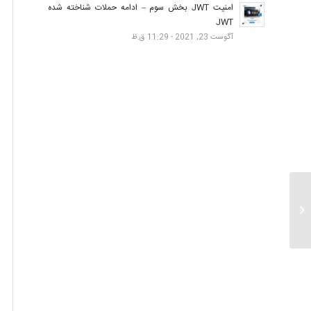
امنیت JWT بخش سوم – ادامه حملات شناخته شده
JWT
آگوست 23, 2021 - 11:29 ق.ظ
دوره های وزارت نیرو (سازمان پدافند)